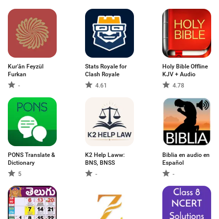
Kur'ân Feyzül
Stats Royale for
Holy Bible Offline
Furkan
Clash Royale
KJV + Audio
-
4.61
4.78
PONS Translate &
K2 Help Laww:
Biblia en audio en
Dictionary
BNS, BNSS
Español
5
-
-