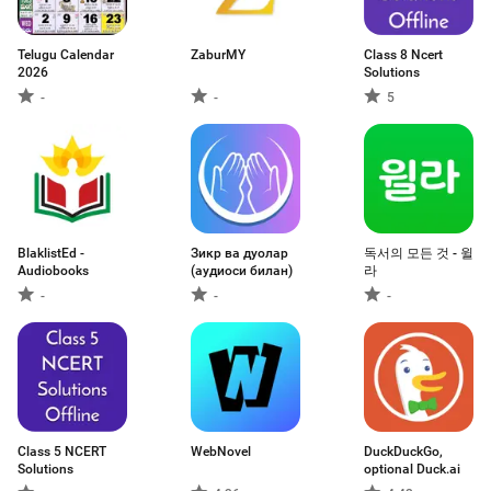
Telugu Calendar
ZaburMY
Class 8 Ncert
2026
Solutions
-
-
5
BlaklistEd -
Зикр ва дуолар
독서의 모든 것 - 윌
Audiobooks
(аудиоси билан)
라
-
-
-
Class 5 NCERT
WebNovel
DuckDuckGo,
Solutions
optional Duck.ai