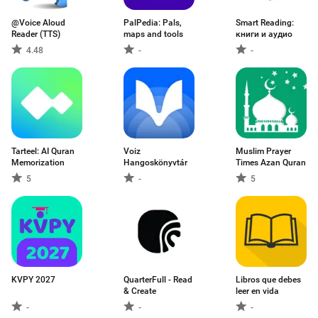
@Voice Aloud
PalPedia: Pals,
Smart Reading:
Reader (TTS)
maps and tools
книги и аудио
4.48
-
-
Tarteel: AI Quran
Voiz
Muslim Prayer
Memorization
Hangoskönyvtár
Times Azan Quran
5
-
5
KVPY 2027
QuarterFull - Read
Libros que debes
& Create
leer en vida
-
-
-