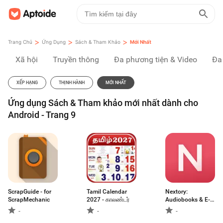
>
>
>
Trang Chủ
Ứng Dụng
Sách & Tham Khảo
Mới Nhất
Xã hội
Truyền thông
Đa phương tiện & Video
Đa
XẾP HẠNG
THỊNH HÀNH
MỚI NHẤT
Ứng dụng Sách & Tham khảo mới nhất dành cho
Android - Trang 9
ScrapGuide - for
Tamil Calendar
Nextory:
ScrapMechanic
2027 - காலண்டர்
Audiobooks & E-
books
-
-
-