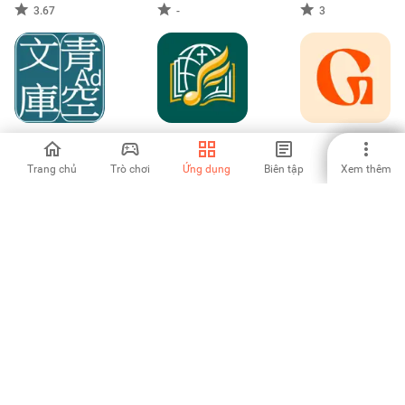
Books
3.67
-
3
青空文庫ビューア
SDA Hymnals
Glorify: Devotional
Ad
Collection
& Prayer
Trang chủ
Trò chơi
Ứng dụng
Biên tập
Xem thêm
-
5
-
Castle HD
Қуръони Карим
Cek Porsi Haji
(сўзма-сўз)
Kemenhaj
-
-
-