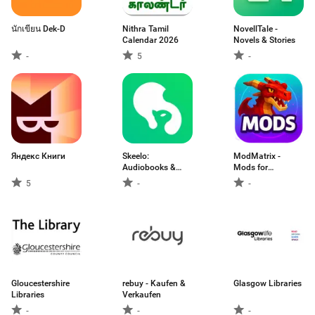
นักเขียน Dek-D
Nithra Tamil
NovellTale -
Calendar 2026
Novels & Stories
-
5
-
Яндекс Книги
Skeelo:
ModMatrix -
Audiobooks &
Mods for
Ebooks
Minecraft
5
-
-
Gloucestershire
rebuy - Kaufen &
Glasgow Libraries
Libraries
Verkaufen
-
-
-