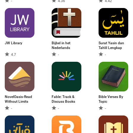
-
4.36
4.42
JW Library
Bijbel in het
Surat Yasin dan
Nederlands
Tahlil Lengkap
4.7
-
-
NovelOasis-Read
Fable: Track &
Bible Verses By
Without Limits
Discuss Books
Topic
-
-
-