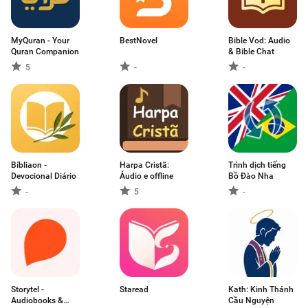
MyQuran - Your
BestNovel
Bible Vod: Audio
Quran Companion
& Bible Chat
5
-
-
Bíbliaon -
Harpa Cristã:
Trình dịch tiếng
Devocional Diário
Áudio e offline
Bồ Đào Nha
-
5
-
Storytel -
Staread
Kath: Kinh Thánh
Audiobooks &
Cầu Nguyện