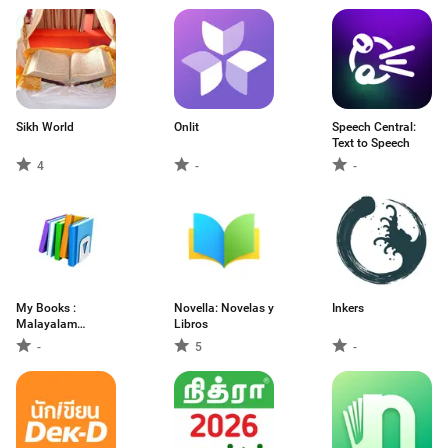
Sikh World
Onlit
Speech Central:
Text to Speech
4
-
-
My Books :
Novella: Novelas y
Inkers
Malayalam
Libros
Library
-
5
-