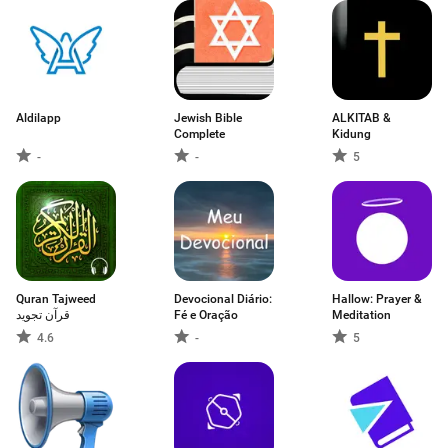
Aldilapp
Jewish Bible
ALKITAB &
Complete
Kidung
-
-
5
Quran Tajweed
Devocional Diário:
Hallow: Prayer &
قرآن تجويد
Fé e Oração
Meditation
4.6
-
5