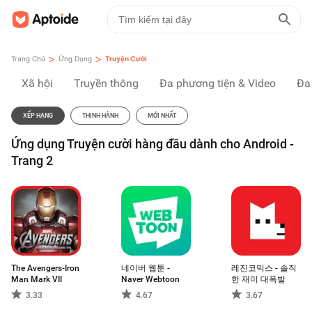
>
>
Trang Chủ
Ứng Dụng
Truyện Cười
Xã hội
Truyền thông
Đa phương tiện & Video
Đa
XẾP HẠNG
THỊNH HÀNH
MỚI NHẤT
Ứng dụng Truyện cười hàng đầu dành cho Android -
Trang 2
The Avengers-Iron
네이버 웹툰 -
레진코믹스 - 솔직
Man Mark VII
Naver Webtoon
한 재미 대폭발
3.33
4.67
3.67