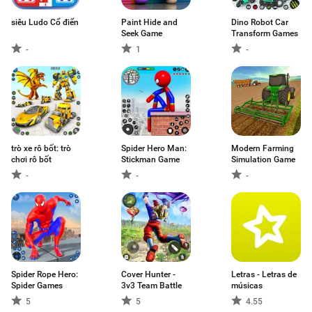
siêu Ludo Cổ điển
Paint Hide and
Dino Robot Car
Seek Game
Transform Games
-
1
-
trò xe rô bốt: trò
Spider Hero Man:
Modern Farming
chơi rô bốt
Stickman Game
Simulation Game
-
-
-
Spider Rope Hero:
Cover Hunter -
Letras - Letras de
Spider Games
3v3 Team Battle
músicas
5
5
4.55