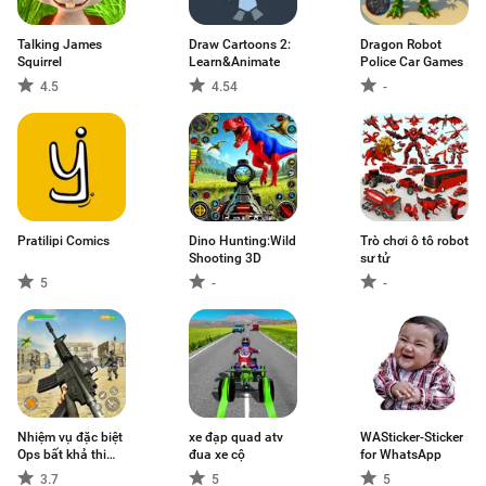
Talking James
Draw Cartoons 2:
Dragon Robot
Squirrel
Learn&Animate
Police Car Games
4.5
4.54
-
Pratilipi Comics
Dino Hunting:Wild
Trò chơi ô tô robot
Shooting 3D
sư tử
5
-
-
Nhiệm vụ đặc biệt
xe đạp quad atv
WASticker-Sticker
Ops bất khả thi
đua xe cộ
for WhatsApp
2020
3.7
5
5