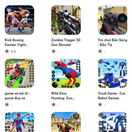
Kick Boxing
Zombie Trigger 3D
Trò chơi Bắn Súng
Games: Fight
Gun Shooter
- Bắn Tỉa
Game
4.5
-
-
game xe mô tô -
Wild Dino
Truck Game - Car
game đua xe
Hunting: Zoo
Robot Games
Hunter
-
-
-