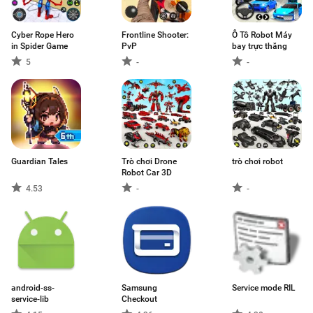
Cyber Rope Hero
Frontline Shooter:
Ô Tô Robot Máy
in Spider Game
PvP
bay trực thăng
5
-
-
Guardian Tales
Trò chơi Drone
trò chơi robot
Robot Car 3D
4.53
-
-
android-ss-
Samsung
Service mode RIL
service-lib
Checkout