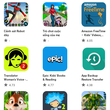
Cảnh sát Robot
Trò chơi cuộc
Amazon FreeTime
dây
sống của mẹ
– Kids’ Videos,
Books, & TV
-
-
4.05
shows
Translator
Epic: Kids' Books
App Backup
Woman's Voice -
& Reading
Restore Transfer
TTS
4.73
4.77
4.38