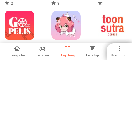
2
3
-
Gopelis ver
Shimeji - DIY my
Toonsutra:
peliculas hd
lovely friend
Webtoon &
Manga App
Trang chủ
Trò chơi
Ứng dụng
Biên tập
Xem thêm
-
-
-
Manga Box:
comico 人気マン
Strike the Planets!
Manga App
ガが毎日読める漫
画（まんが）アプ
4
5
4.3
リ