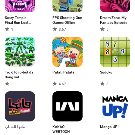
Scary Temple
FPS Shooting Gun
Dream Zone: My
Final Run Lost
Games Offline
Fantasy Episode
Princess Running
1
3.67
5
Game
Trò ô tô rô-bốt đa
Patati Patatá
Sudoku
động vật
-
4.67
3
مانجا للشباب
KAKAO
Manga UP!
WEBTOON