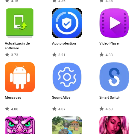
4.15
4.36
4.38
Actualizacin de
App protection
Video Player
software
3.73
3.21
4.33
Messages
SoundAlive
Smart Switch
4.06
4.07
4.63