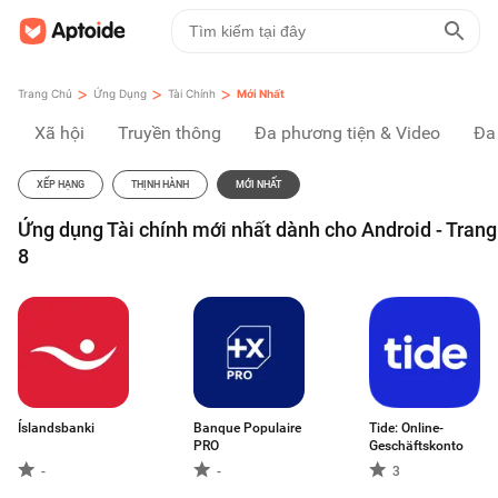
>
>
>
Trang Chủ
Ứng Dụng
Tài Chính
Mới Nhất
Xã hội
Truyền thông
Đa phương tiện & Video
Đa
XẾP HẠNG
THỊNH HÀNH
MỚI NHẤT
Ứng dụng Tài chính mới nhất dành cho Android - Trang
8
Íslandsbanki
Banque Populaire
Tide: Online-
PRO
Geschäftskonto
-
-
3