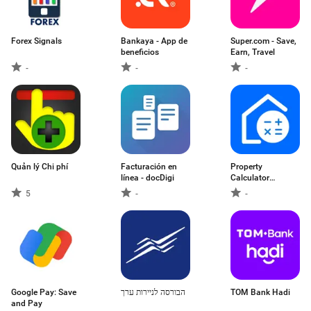
Forex Signals
Bankaya - App de
Super.com - Save,
beneficios
Earn, Travel
-
-
-
Quản lý Chi phí
Facturación en
Property
línea - docDigi
Calculator
Australia
5
-
-
Google Pay: Save
הבורסה לניירות ערך
TOM Bank Hadi
and Pay