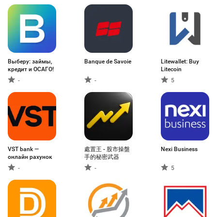
Выберу: займы,
Banque de Savoie
Litewallet: Buy
кредит и ОСАГО!
Litecoin
-
-
5
VST bank —
處置王 - 股市操盤
Nexi Business
онлайн рахунок
手的秘密武器
-
-
5