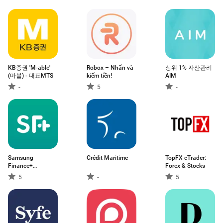
KB증권 'M-able'
Robox – Nhấn và
상위 1% 자산관리
(마블) - 대표MTS
kiếm tiền!
AIM
-
5
-
Samsung
Crédit Maritime
TopFX cTrader:
Finance+
Forex & Stocks
Merchant
5
-
5