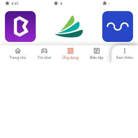
4.41
4
-
Bolster: Get Your
CareCredit Mobile
Global66: Tu
Credit Right
Cuenta Global
Trang chủ
Trò chơi
Ứng dụng
Biên tập
Xem thêm
-
5
-
증권통
GreenFi - Mobile
Tradofina
Banking
Collections-
Employee
-
-
-