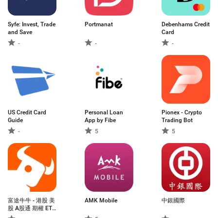
Syfe: Invest, Trade
Portmanat
Debenhams Credit
and Save
Card
-
-
-
US Credit Card
Personal Loan
Pionex - Crypto
Guide
App by Fibe
Trading Bot
-
5
5
富途牛牛 - 港股 美
AMK Mobile
中銀國際
股 A股通 期權 ETF
實時報價交易