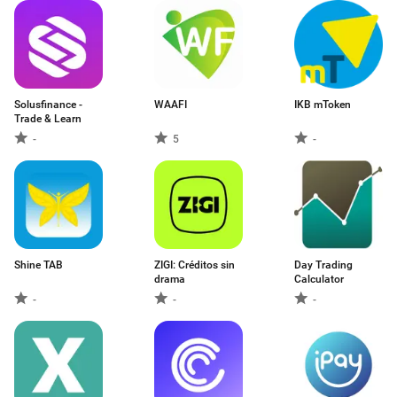
Solusfinance -
WAAFI
IKB mToken
Trade & Learn
-
5
-
Shine TAB
ZIGI: Créditos sin
Day Trading
drama
Calculator
-
-
-