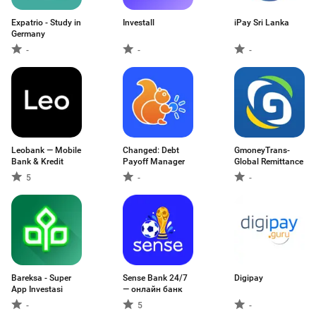
Expatrio - Study in
Investall
iPay Sri Lanka
Germany
-
-
-
Leobank — Mobile
Changed: Debt
GmoneyTrans-
Bank & Kredit
Payoff Manager
Global Remittance
5
-
-
Bareksa - Super
Sense Bank 24/7
Digipay
App Investasi
— онлайн банк
-
5
-