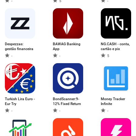
-
5
-
Despezzas:
BAWAG Banking
NG.CASH - conta,
gestão financeira
App
cartão e pix
-
-
5
Turkish Lira Euro -
BondScanner:9-
Money Tracker
Eur Try
12% Fixed Return
Infinite
-
-
-