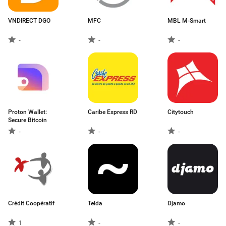
VNDIRECT DGO
MFC
MBL M-Smart
-
-
-
Proton Wallet:
Caribe Express RD
Citytouch
Secure Bitcoin
-
-
-
Crédit Coopératif
Telda
Djamo
1
-
-