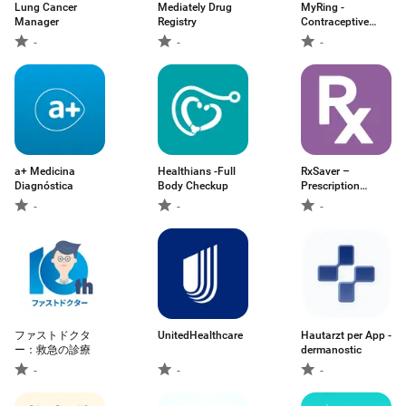
Lung Cancer
Mediately Drug
MyRing -
Manager
Registry
Contraceptive
Ring
-
-
-
a+ Medicina
Healthians -Full
RxSaver –
Diagnóstica
Body Checkup
Prescription
Coupons
-
-
-
ファストドクタ
UnitedHealthcare
Hautarzt per App -
ー：救急の診療
dermanostic
-
-
-