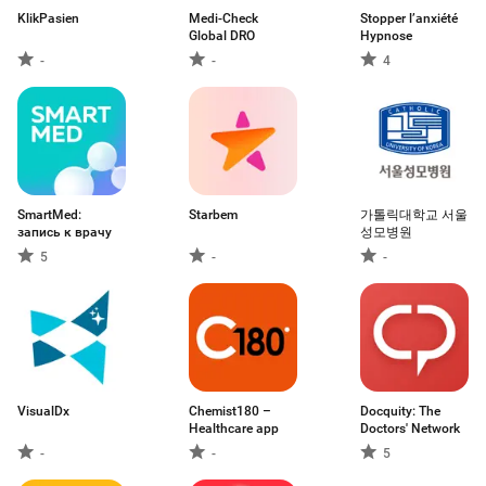
KlikPasien
Medi-Check
Stopper l’anxiété
Global DRO
Hypnose
-
-
4
SmartMed:
Starbem
가톨릭대학교 서울
запись к врачу
성모병원
5
-
-
VisualDx
Chemist180 –
Docquity: The
Healthcare app
Doctors' Network
-
-
5