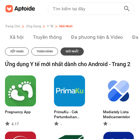
>
>
>
Trang Chủ
Ứng Dụng
Y Tế
Mới Nhất
Xã hội
Truyền thông
Đa phương tiện & Video
Đa
XẾP HẠNG
THỊNH HÀNH
MỚI NHẤT
Ứng dụng Y tế mới nhất dành cho Android - Trang 2
Pregnancy App
PrimaKu - Cek
Mediately Lista
Pertumbuhan
Medicamentelor
Anak
4.17
-
-