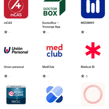
mCAS
DoctorBox –
MEDIMNY
Vorsorge App
-
-
-
Union personal
MedClub
Medical ID
-
-
5