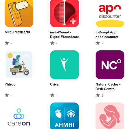
MIR SPIROBANK
imitoWound -
E-Rezept App
Digital Woundcare
apodiscounter
-
-
-
Phlebo
Oviva
Natural Cycles -
Birth Control
-
-
5