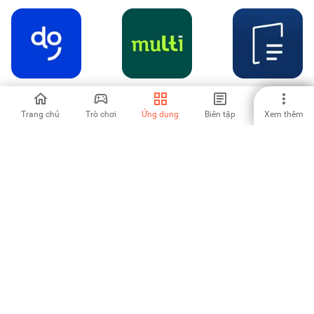
doctoranytime
Funcional Multi
ClinPeer
Trang chủ
Trò chơi
Ứng dụng
Biên tập
Xem thêm
-
-
-
Pschyrembel
Odonto System
American Medical
Pathway
-
-
-