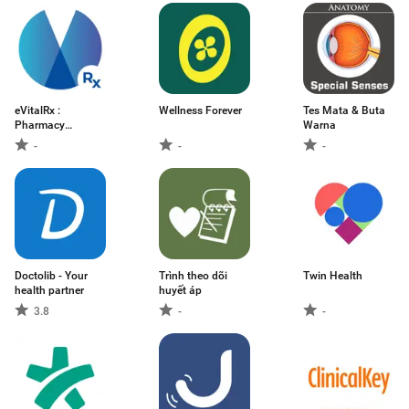
eVitalRx :
Wellness Forever
Tes Mata & Buta
Pharmacy
Warna
Software
-
-
-
Doctolib - Your
Trình theo dõi
Twin Health
health partner
huyết áp
3.8
-
-