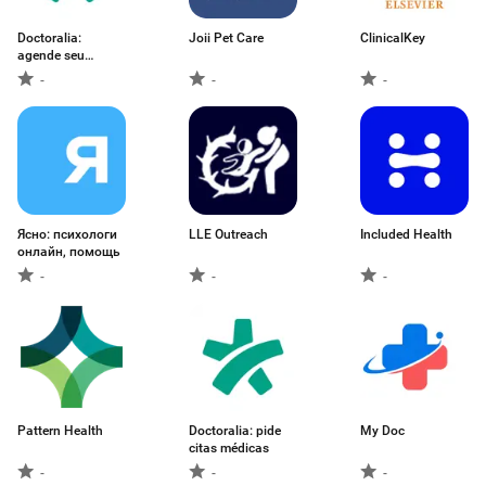
Doctoralia:
Joii Pet Care
ClinicalKey
agende seu
médico
-
-
-
Ясно: психологи
LLE Outreach
Included Health
онлайн, помощь
-
-
-
Pattern Health
Doctoralia: pide
My Doc
citas médicas
-
-
-