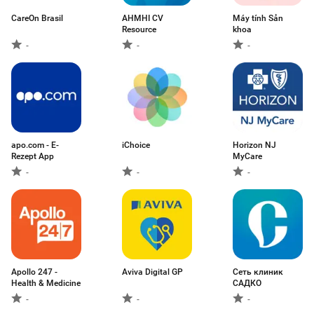
CareOn Brasil
AHMHI CV
Máy tính Sản
Resource
khoa
-
-
-
apo.com - E-
iChoice
Horizon NJ
Rezept App
MyCare
-
-
-
Apollo 247 -
Aviva Digital GP
Сеть клиник
Health & Medicine
САДКО
-
-
-