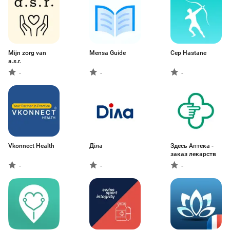
Mijn zorg van
Mensa Guide
Cep Hastane
a.s.r.
-
-
-
Vkonnect Health
Діла
Здесь Аптека -
заказ лекарств
-
-
-