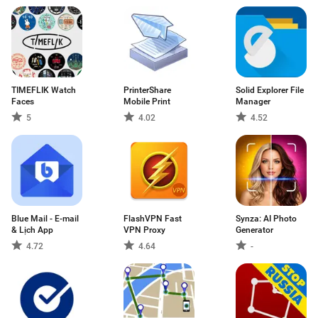
TIMEFLIK Watch
PrinterShare
Solid Explorer File
Faces
Mobile Print
Manager
5
4.02
4.52
Blue Mail - E-mail
FlashVPN Fast
Synza: AI Photo
& Lịch App
VPN Proxy
Generator
4.72
4.64
-