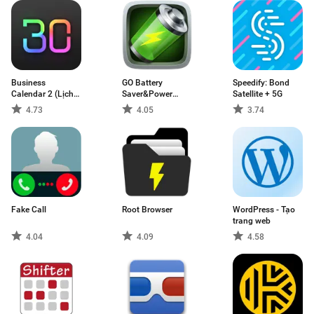
Business
GO Battery
Speedify: Bond
Calendar 2 (Lịch
Saver&Power
Satellite + 5G
KD)
Widget
4.73
4.05
3.74
Fake Call
Root Browser
WordPress - Tạo
trang web
4.04
4.09
4.58