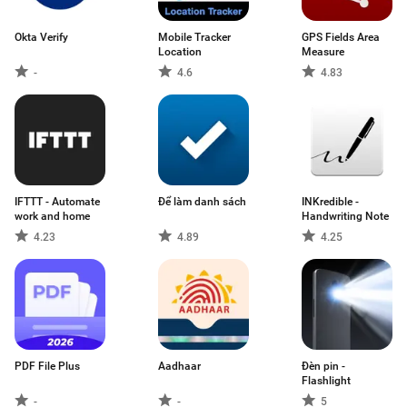
Okta Verify
Mobile Tracker
GPS Fields Area
Location
Measure
-
4.6
4.83
IFTTT - Automate
Để làm danh sách
INKredible -
work and home
Handwriting Note
4.23
4.89
4.25
PDF File Plus
Aadhaar
Đèn pin -
Flashlight
-
-
5