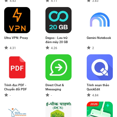
4.43
4.11
3.83
Ultra VPN: Proxy
Degoo - Lưu trữ
Gemini Notebook
đám mây 20 GB
4.31
4.26
2
Trình đọc PDF -
Direct Chat &
Trình soạn thảo
Chuyển đổi PDF
Messaging
QuickEdit
-
-
4.84