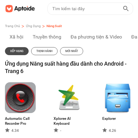
>
>
Trang Chủ
Ứng Dụng
Năng Suất
Xã hội
Truyền thông
Đa phương tiện & Video
Đa
XẾP HẠNG
THỊNH HÀNH
MỚI NHẤT
Ứng dụng Năng suất hàng đầu dành cho Android -
Trang 6
Automatic Call
Xploree AI
Explorer
Recorder Pro
Keyboard
4.34
-
4.26