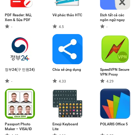
PDF Reader: Mở,
Vẽ phác thảo HTC
Dịch tất cả các
Xem & Sửa PDF
ngôn ngữ ngay
-
4.5
-
정부24(구 민원24)
Chia sẻ ứng dụng
SpeedVPN Secure
VPN Proxy
-
4.33
4.29
Passport Photo
Emoji Keyboard
POLARIS Office 5
Maker – VISA/ID
Lite