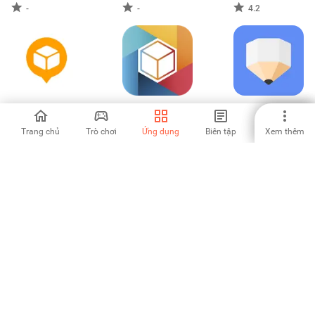
-
-
4.2
AfterShip Package
lifebox
ClevNote - Danh
Tracker
sách kiểm tra
Trang chủ
Trò chơi
Ứng dụng
Biên tập
Xem thêm
4.38
3.73
5
Collect by
WeeNote Notes
aCalendar - your
WeTransfer
and Widget
calendar
4.67
4
4.54