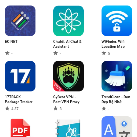
ECINET
Chatdi: AI Chat &
WiFinder: Wifi
Assistant
Location Map
-
-
5
17TRACK
CyBear VPN -
TrendClean - Dọn
Package Tracker
Fast VPN Proxy
Dẹp Bộ Nhớ
4.87
3
-