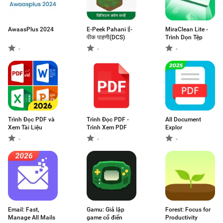
AwaasPlus 2024
E-Peek Pahani ई-
MiraClean Lite -
पीक पाहणी(DCS)
Trình Dọn Tệp
-
-
-
Trình Đọc PDF và
Trình Đọc PDF -
All Document
Xem Tài Liệu
Trình Xem PDF
Explor
-
-
-
Email: Fast,
Gamu: Giả lập
Forest: Focus for
Manage All Mails
game cổ điển
Productivity