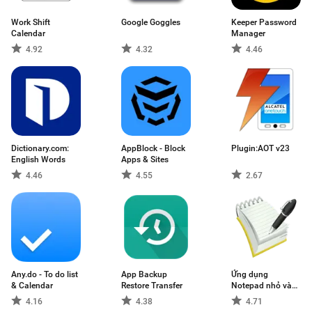
Work Shift
Google Goggles
Keeper Password
Calendar
Manager
4.92
4.32
4.46
Dictionary.com:
AppBlock - Block
Plugin:AOT v23
English Words
Apps & Sites
4.46
4.55
2.67
Any.do - To do list
App Backup
Ứng dụng
& Calendar
Restore Transfer
Notepad nhỏ và
nhanh
4.16
4.38
4.71