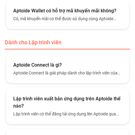
Aptoide Wallet có hỗ trợ mã khuyến mãi không?
Có, mã khuyến mãi có thể được sử dụng cùng Aptoide
Wallet tùy vào từng chương trình và chiến dịch đang diễn
ra.
Dành cho Lập trình viên
Aptoide Connect là gì?
Aptoide Connect là giải pháp dành cho lập trình viên của
Aptoide, giúp phân phối, quản lý và kiếm tiền từ ứng dụng
của họ trên nhiều kho ứng dụng thay thế khác nhau, bao
gồm các kho lớn như Aptoide, Aptoide Games, Xiaomi và
nhiều nền tảng khác. Thông qua mạng lưới này, lập trình
Lập trình viên xuất bản ứng dụng trên Aptoide thế
viên có thể tiếp cận hơn 50 triệu người dùng hoạt động
nào?
mỗi tháng trên toàn cầu.
Lập trình viên có thể đăng tải ứng dụng lên Aptoide qua
Aptoide Connect, nền tảng chuyên dụng cho phân phối và
quản lý trong hệ sinh thái Aptoide.