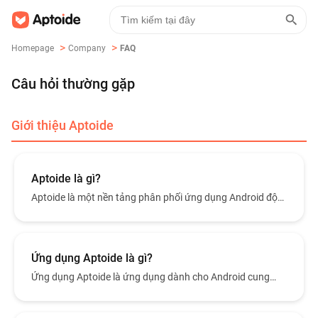
>
>
Homepage
Company
FAQ
Câu hỏi thường gặp
Giới thiệu Aptoide
Aptoide là gì?
Aptoide là một nền tảng phân phối ứng dụng Android độc
lập cho phép người dùng khám phá, tải xuống và quản lý
ứng dụng và trò chơi, cung cấp một hệ sinh thái ứng dụng
mở và đa dạng mà không giới hạn khu vực.
Ứng dụng Aptoide là gì?
Ứng dụng Aptoide là ứng dụng dành cho Android cung
cấp cho người dùng quyền truy cập vào hệ sinh thái ứng
dụng của Aptoide, cho phép khám phá, tải xuống, cài đặt