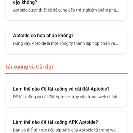
cậy không?
Aptoide được thiết kế để cung cấp trải nghiệm khám phá
và cài đặt ứng dụng an toàn.
Aptoide có hợp pháp không?
Đúng vậy, Aptoide là một công ty thành lập hợp pháp và
tuân thủ các quy định pháp luật tại các khu vực cung cấp
dịch vụ. Aptoide được thành lập năm 2011 tại Lisbon, Bồ
Đào Nha và cung cấp giải pháp phân phối ứng dụng cho
Tải xuống và Cài đặt
thiết bị Android và iOS.
Làm thế nào để tải xuống và cài đặt Aptoide?
Để tải xuống và cài đặt Aptoide, truy cập trang web chính
thức (https://en.aptoide.com/) từ thiết bị Android của bạn
và nhấn nút Tải xuống trên trang chủ.
Làm thế nào để tải xuống APK Aptoide?
Bạn có thể tải trực tiếp tệp APK của Aptoide từ trang web