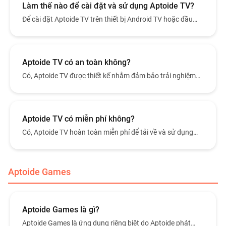
Làm thế nào để cài đặt và sử dụng Aptoide TV?
Để cài đặt Aptoide TV trên thiết bị Android TV hoặc đầu
phát tương thích, hãy truy cập trang web chính thức tại
https://tv.aptoide.com/ và chọn "Tải xuống Aptoide TV".
Aptoide TV có an toàn không?
Có, Aptoide TV được thiết kế nhằm đảm bảo trải nghiệm
khám phá ứng dụng an toàn trên thiết bị TV, tuân theo các
nguyên tắc bảo mật cốt lõi của nền tảng Aptoide.
Aptoide TV có miễn phí không?
Có, Aptoide TV hoàn toàn miễn phí để tải về và sử dụng
trên các thiết bị TV tương thích.
Aptoide Games
Aptoide Games là gì?
Aptoide Games là ứng dụng riêng biệt do Aptoide phát