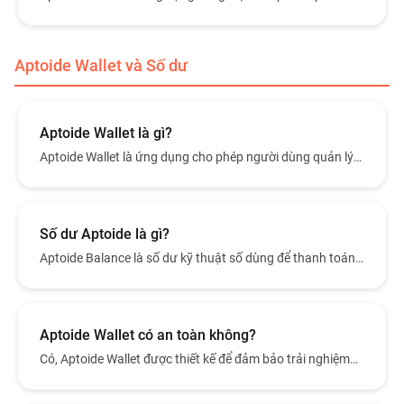
triển, tập trung hoàn toàn vào các trò chơi di động.
Aptoide Wallet và Số dư
Aptoide Wallet là gì?
Aptoide Wallet là ứng dụng cho phép người dùng quản lý
[Aptoide Balance](/company/faq/what-is-aptoide-
balance) và thực hiện giao dịch mua trong các ứng dụng
và trò chơi hỗ trợ.
Số dư Aptoide là gì?
Aptoide Balance là số dư kỹ thuật số dùng để thanh toán
mua hàng trong các ứng dụng và trò chơi được hỗ trợ trên
Aptoide.
Aptoide Wallet có an toàn không?
Có, Aptoide Wallet được thiết kế để đảm bảo trải nghiệm
thanh toán an toàn và bảo mật trong hệ sinh thái Aptoide.