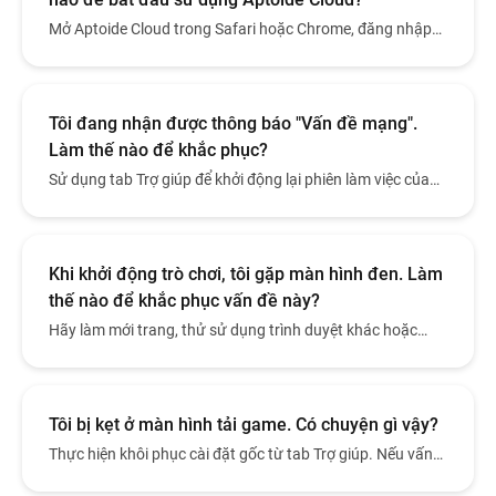
Mở Aptoide Cloud trong Safari hoặc Chrome, đăng nhập
bằng tài khoản Google, và ví của bạn sẽ được tạo tự động.
Tôi đang nhận được thông báo "Vấn đề mạng".
Làm thế nào để khắc phục?
Sử dụng tab Trợ giúp để khởi động lại phiên làm việc của
bạn. Nếu vấn đề vẫn tiếp diễn, vui lòng liên hệ với bộ phận
hỗ trợ kèm theo thông tin về thiết bị và trình duyệt.
Khi khởi động trò chơi, tôi gặp màn hình đen. Làm
thế nào để khắc phục vấn đề này?
Hãy làm mới trang, thử sử dụng trình duyệt khác hoặc
thực hiện khôi phục cài đặt gốc từ tab Trợ giúp. Liên hệ với
bộ phận hỗ trợ nếu vấn đề vẫn tiếp tục.
Tôi bị kẹt ở màn hình tải game. Có chuyện gì vậy?
Thực hiện khôi phục cài đặt gốc từ tab Trợ giúp. Nếu vấn
đề vẫn tiếp diễn, vui lòng liên hệ với bộ phận hỗ trợ để thực