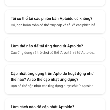
chính thức https://en.aptoide.com/ bằng trình duyệt web
trên thiết bị Android.
Tôi có thể tải các phiên bản Aptoide cũ không?
Có, bạn hoàn toàn có thể truy cập và tải về các phiên bản
trước của ứng dụng Aptoide, hữu ích cho các trường hợp
cần tuỳ biến hoặc muốn tương thích thiết bị.
Làm thế nào để tải ứng dụng từ Aptoide?
Các ứng dụng và trò chơi có thể được tải về từ Aptoide
qua website aptoide.com hoặc qua ứng dụng Aptoide sau
khi đã được cài đặt trên thiết bị Android.
Cập nhật ứng dụng trên Aptoide hoạt động như
thế nào? Ai có thể cập nhật ứng dụng?
Bạn có thể cập nhật các ứng dụng được cài từ Aptoide
trực tiếp trong ứng dụng Aptoide.
Làm cách nào để cập nhật Aptoide?