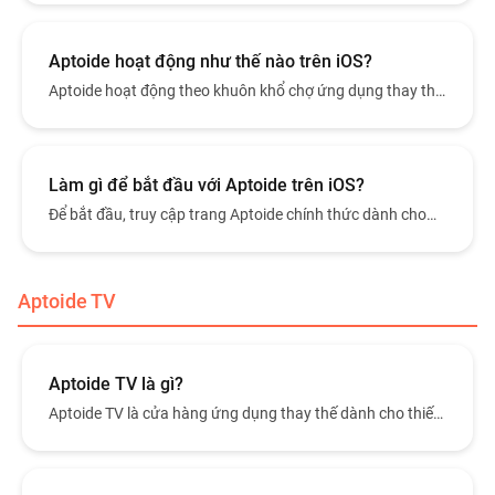
Aptoide hoạt động như thế nào trên iOS?
Aptoide hoạt động theo khuôn khổ chợ ứng dụng thay thế
của Apple, cho phép phân phối ứng dụng bên thứ ba trên
iOS ở các khu vực hỗ trợ.
Làm gì để bắt đầu với Aptoide trên iOS?
Để bắt đầu, truy cập trang Aptoide chính thức dành cho
iOS trên iPhone của bạn và làm theo hướng dẫn cài đặt.
Aptoide TV
Aptoide TV là gì?
Aptoide TV là cửa hàng ứng dụng thay thế dành cho thiết
bị Android TV và đầu phát set-top box.