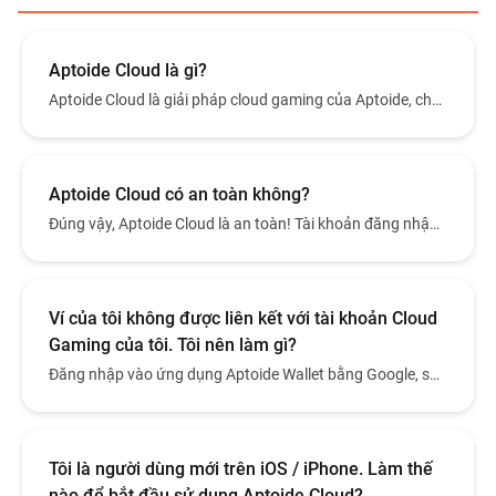
Aptoide Cloud là gì?
Aptoide Cloud là giải pháp cloud gaming của Aptoide, cho
phép người dùng chơi game trực tiếp trên trình duyệt mà
không cần cài đặt.
Aptoide Cloud có an toàn không?
Đúng vậy, Aptoide Cloud là an toàn! Tài khoản đăng nhập
của bạn được bảo mật, dữ liệu được mã hóa và mỗi phiên
chơi game đều riêng tư. Nếu bạn phát hiện bất kỳ điều gì
đáng ngờ, hãy liên hệ với bộ phận hỗ trợ.
Ví của tôi không được liên kết với tài khoản Cloud
Gaming của tôi. Tôi nên làm gì?
Đăng nhập vào ứng dụng Aptoide Wallet bằng Google, sau
đó đăng nhập vào Aptoide Cloud — ví của bạn sẽ được kết
nối tự động.
Tôi là người dùng mới trên iOS / iPhone. Làm thế
nào để bắt đầu sử dụng Aptoide Cloud?