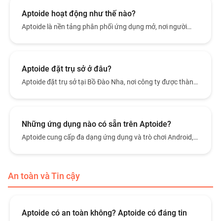
và quản lý ứng dụng cũng như trò chơi trực tiếp trên thiết
bị.
Aptoide hoạt động như thế nào?
Aptoide là nền tảng phân phối ứng dụng mở, nơi người
dùng có thể khám phá, tải xuống và quản lý ứng dụng
Android thông qua ứng dụng Aptoide.
Aptoide đặt trụ sở ở đâu?
Aptoide đặt trụ sở tại Bồ Đào Nha, nơi công ty được thành
lập và có văn phòng chính.
Những ứng dụng nào có sẵn trên Aptoide?
Aptoide cung cấp đa dạng ứng dụng và trò chơi Android,
thuộc nhiều danh mục như giải trí, năng suất, tiện ích và
game.
An toàn và Tin cậy
Aptoide có an toàn không? Aptoide có đáng tin