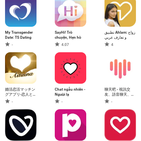
My Transgender
SayHi! Trò
تطبيق Ahlam: زواج
Date: TS Dating
chuyện, Hẹn hò
و تعارف عربي
-
4.07
4
婚活恋活マッチン
Chat ngẫu nhiên -
聊天吧 - 視訊交
グアプリ-恋人との
Người lạ
友、語音聊天、約
出会い探しは
會見面
-
-
-
Aitaina