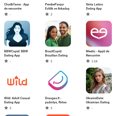
Chat&Yamo : App
PembePanjur
Sinta Latino
de rencontre
Evlilik ve Arkadaş
Dating App
-
3
-
BBWCupid: BBW
BrazilCupid:
Meetic - Appli de
Dating App
Brazilian Dating
Rencontre
-
5
3.68
Wild: Adult Casual
Draugas.lt -
UkraineDate:
Dating App
pažintys, flirtas
Ukrainian Dating
5
5
-