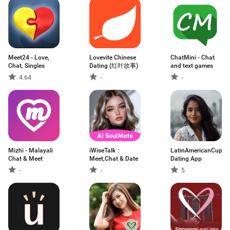
Meet24 - Love,
Lovevite Chinese
ChatMini - Chat
Chat, Singles
Dating (红叶故事)
and text games
4.64
-
-
Mizhi - Malayali
iWiseTalk：
LatinAmericanCupid:
Chat & Meet
Meet,Chat & Date
Dating App
-
-
5