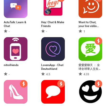
ActuTalk: Learn &
Hey: Chat & Make
Want to Chat,
Chat
Friends
your live vidéo
chat application!
-
-
1
nitrofriends
LoversApp - Chat
愛愛愛聊天 ： 全
Deutschland
球全球華人交友聊
天平台
-
4.5
4.33