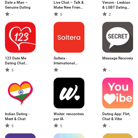
Date a Man –
Live Chat – Talk &
Venom - Lesbian
Genuine Dating
Make New Friends
& LGBT Dating
Online
App
-
5
2
123 Date Me
Soltera -
Message Recovery
Dating Chat
International
Online
Dating
5
-
-
Indian Dating -
Waiter: rencontres
Dating App: Flirt,
Meet & Chat
par IA
Chat & Vibe
5
5
-