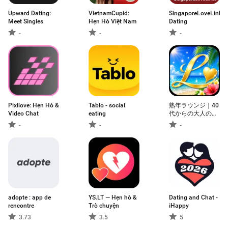
Upward Dating:
VietnamCupid:
SingaporeLoveLinks
Meet Singles
Hẹn Hò Việt Nam
Dating
-
-
-
Pixllove: Hẹn Hò &
Tablo - social
熟年ラウンジ｜40
Video Chat
eating
代からの大人の出
会い コミュニケー
-
-
-
ション
adopte : app de
YS.LT — Hẹn hò &
Dating and Chat -
rencontre
Trò chuyện
iHappy
3.73
3.5
5