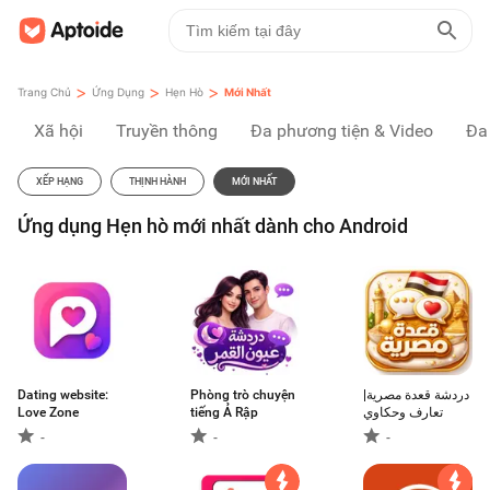
>
>
>
Trang Chủ
Ứng Dụng
Hẹn Hò
Mới Nhất
Xã hội
Truyền thông
Đa phương tiện & Video
Đa
XẾP HẠNG
THỊNH HÀNH
MỚI NHẤT
Ứng dụng Hẹn hò mới nhất dành cho Android
Dating website:
Phòng trò chuyện
دردشة قعدة مصرية|
Love Zone
tiếng Ả Rập
تعارف وحكاوي
-
-
-