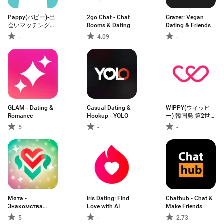
Pappy(パピー)-出
2go Chat - Chat
Grazer: Vegan
会いマッチングア
Rooms & Dating
Dating & Friends
プリ
-
4.09
-
GLAM - Dating &
Casual Dating &
WIPPY(ウィッピ
Romance
Hookup - YOLO
ー) 韓国発 第2世
代マッチングアプ
5
-
-
リ
Мята -
iris Dating: Find
Chathub - Chat &
Знакомства
Love with AI
Make Friends
рядом с вами
5
-
2.73