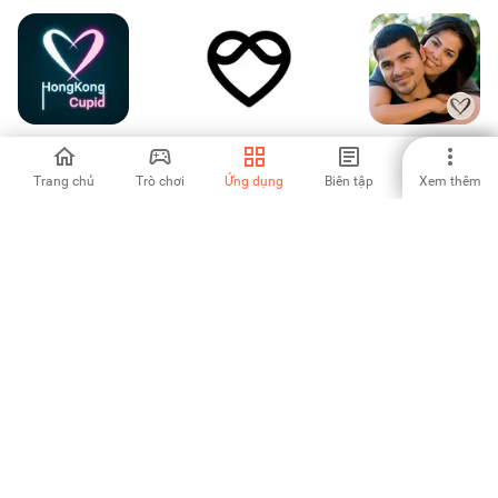
HongKongCupid
Nymph: Open-
MexicanCupid:
Hong Kong
Minded Dating
Mexican Dating
Dating
App
Trang chủ
Trò chơi
Ứng dụng
Biên tập
Xem thêm
-
-
-
Wonder - LGBTQ+
ChinaLoveCupid:
Jaumo Hẹn Hò:
Dating App
Chinese Dating
Chat & Kết Bạn
-
-
4.47