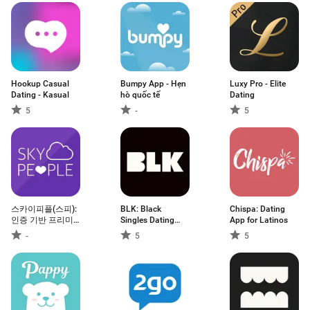
Hookup Casual
Bumpy App - Hẹn
Luxy Pro - Elite
Dating - Kasual
hò quốc tế
Dating
5
-
5
스카이피플(스피):
BLK: Black
Chispa: Dating
인증 기반 프리미
Singles Dating
App for Latinos
엄 소개팅 앱
App
-
5
5