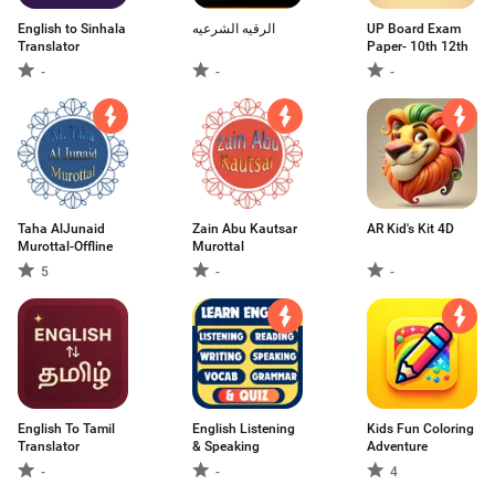
English to Sinhala
الرقيه الشرعيه
UP Board Exam
Translator
Paper- 10th 12th
-
-
-
Taha AlJunaid
Zain Abu Kautsar
AR Kid's Kit 4D
Murottal-Offline
Murottal
5
-
-
English To Tamil
English Listening
Kids Fun Coloring
Translator
& Speaking
Adventure
-
-
4