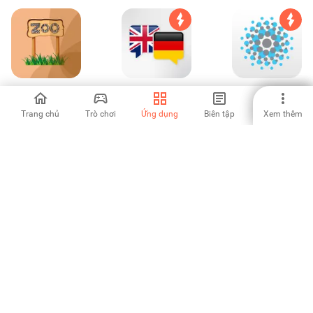
My Zoo
Learn German
Al Manhal
Audio Course
Trang chủ
Trò chơi
Ứng dụng
Biên tập
Xem thêm
-
-
-
Abu Usamah
Je Parle ITALIEN -
Java
Murottal (Offline)
Audio Cours
Programming -
Learn Java
-
-
-