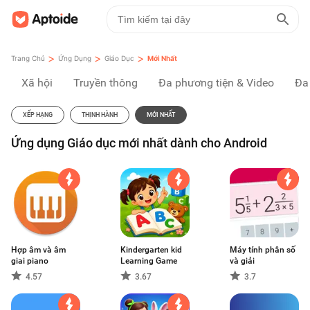
>
>
>
Trang Chủ
Ứng Dụng
Giáo Dục
Mới Nhất
Xã hội
Truyền thông
Đa phương tiện & Video
Đa
XẾP HẠNG
THỊNH HÀNH
MỚI NHẤT
Ứng dụng Giáo dục mới nhất dành cho Android
Hợp âm và âm
Kindergarten kid
Máy tính phân số
giai piano
Learning Game
và giải
4.57
3.67
3.7