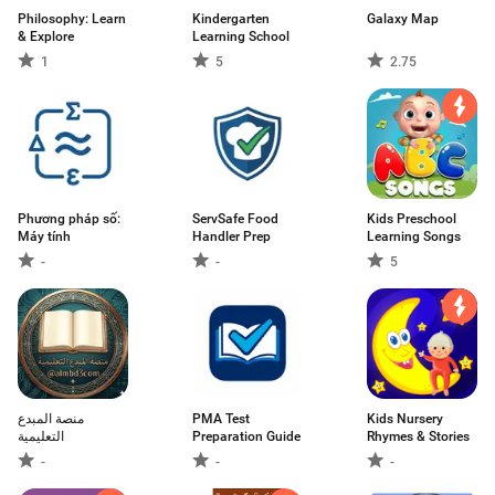
Philosophy: Learn
Kindergarten
Galaxy Map
& Explore
Learning School
1
5
2.75
Phương pháp số:
ServSafe Food
Kids Preschool
Máy tính
Handler Prep
Learning Songs
-
-
5
منصة المبدع
PMA Test
Kids Nursery
التعليمية
Preparation Guide
Rhymes & Stories
-
-
-