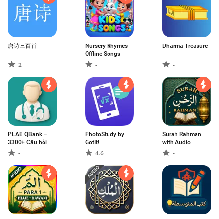
唐诗三百首
Nursery Rhymes
Dharma Treasure
Offline Songs
2
-
-
PLAB QBank –
PhotoStudy by
Surah Rahman
3300+ Câu hỏi
GotIt!
with Audio
-
4.6
-