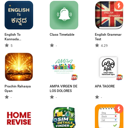
English To
Class Timetable
English Grammar
Kannada
Test
Translator
5
-
4.29
Prachin Rahasya
AMPA VIRGEN DE
APA TAGORE
Gyan
LOS DOLORES
-
-
-