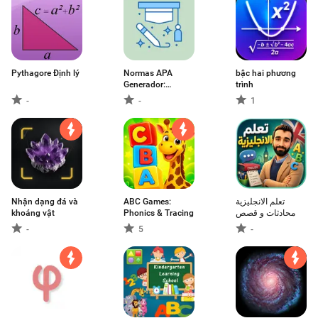
Pythagore Định lý
Normas APA
bậc hai phương
Generador:
trình
GenerAPA
-
-
1
Nhận dạng đá và
ABC Games:
تعلم الانجليزية
khoáng vật
Phonics & Tracing
محادثات و قصص
-
5
-