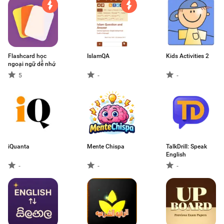
Flashcard học
IslamQA
Kids Activities 2
ngoại ngữ dễ nhớ
5
-
-
iQuanta
Mente Chispa
TalkDrill: Speak
English
-
-
-