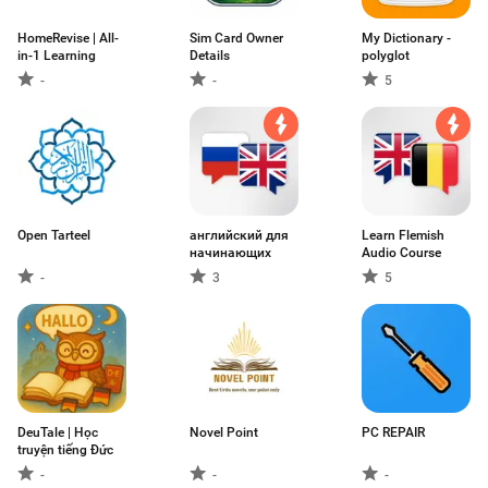
HomeRevise | All-
Sim Card Owner
My Dictionary -
in-1 Learning
Details
polyglot
-
-
5
Open Tarteel
английский для
Learn Flemish
начинающих
Audio Course
-
3
5
DeuTale | Học
Novel Point
PC REPAIR
truyện tiếng Đức
-
-
-