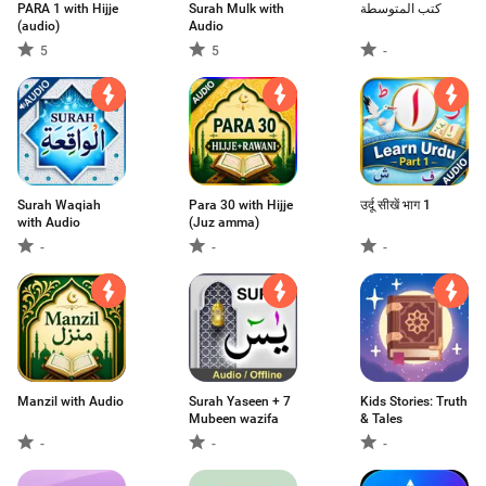
PARA 1 with Hijje
Surah Mulk with
كتب المتوسطة
(audio)
Audio
5
5
-
Surah Waqiah
Para 30 with Hijje
उर्दू सीखें भाग 1
with Audio
(Juz amma)
-
-
-
Manzil with Audio
Surah Yaseen + 7
Kids Stories: Truth
Mubeen wazifa
& Tales
-
-
-