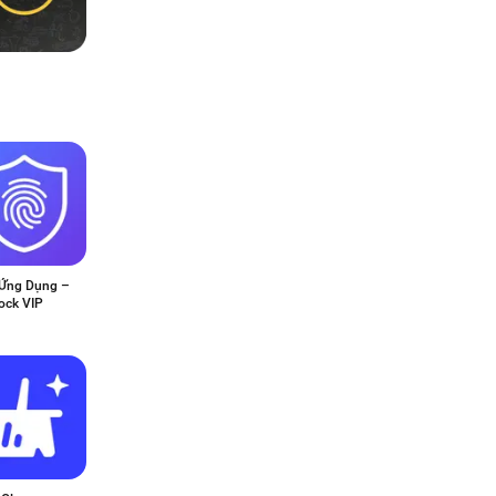
Ứng Dụng –
ock VIP