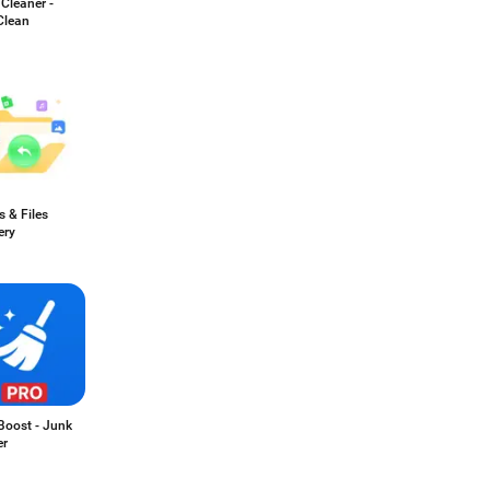
Cleaner -
Clean
 & Files
ery
Boost - Junk
er