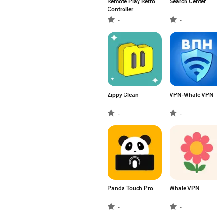
Remote Play Retro
Search Center
Controller
-
-
Zippy Clean
VPN-Whale VPN
-
-
Panda Touch Pro
Whale VPN
-
-