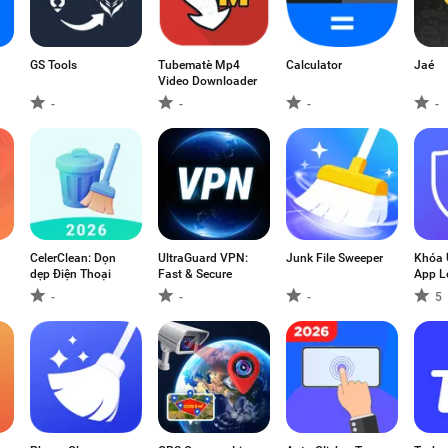
GS Tools
Tubematè Mp4
Calculator
Jaé
Video Downloader
-
-
-
-
CelerClean: Dọn
UltraGuard VPN:
Junk File Sweeper
Khóa 
dẹp Điện Thoại
Fast & Secure
App L
-
-
-
5