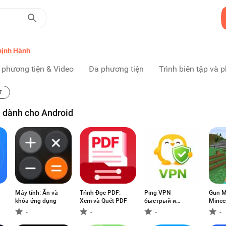
hịnh Hành
 phương tiện & Video
Đa phương tiện
Trình biên tập và p
T
 dành cho Android
Máy tính: Ẩn và
Trình Đọc PDF:
Ping VPN
Gun M
khóa ứng dụng
Xem và Quét PDF
быстрый и
Minec
безопасный
-
-
-
-