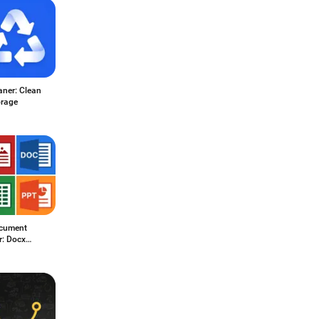
aner: Clean
orage
ocument
r: Docx