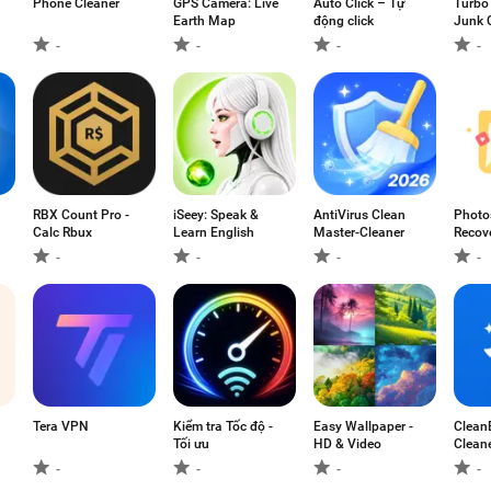
Phone Cleaner
GPS Camera: Live
Auto Click – Tự
Turbo 
Earth Map
động click
Junk 
-
-
-
-
RBX Count Pro -
iSeey: Speak &
AntiVirus Clean
Photos
Calc Rbux
Learn English
Master-Cleaner
Recov
-
-
-
-
Tera VPN
Kiểm tra Tốc độ -
Easy Wallpaper -
Clean
Tối ưu
HD & Video
Clean
-
-
-
-