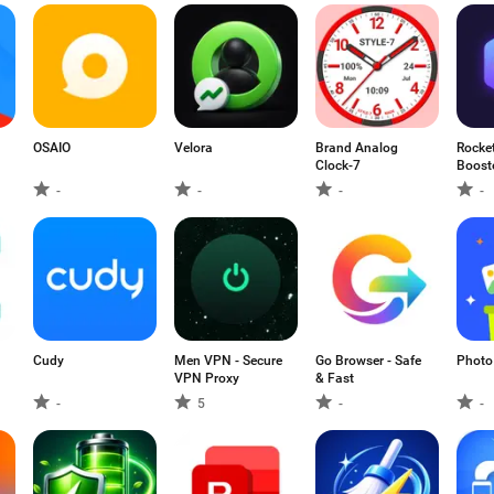
OSAIO
Velora
Brand Analog
Rocke
Clock-7
Booste
-
-
-
-
Cudy
Men VPN - Secure
Go Browser - Safe
Photo
VPN Proxy
& Fast
-
5
-
-