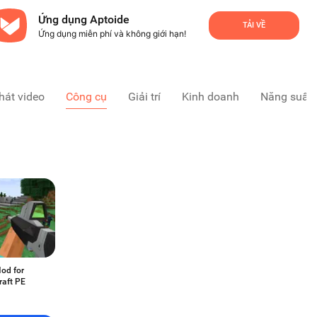
Ứng dụng Aptoide
TẢI VỀ
Ứng dụng miễn phí và không giới hạn!
hát video
Công cụ
Giải trí
Kinh doanh
Năng suất
od for
raft PE