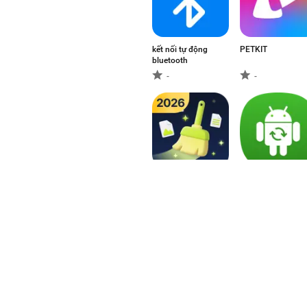
kết nối tự động
PETKIT
bluetooth
-
-
Antivirus Max:
Software Update
Phone Cleaner
-
-