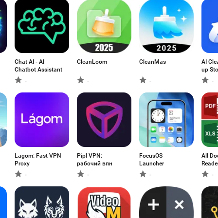
Chat AI - AI
CleanLoom
CleanMas
AI Cle
Chatbot Assistant
up St
-
-
-
-
Lagom: Fast VPN
Pipl VPN:
FocusOS
All D
Proxy
рабочий впн
Launcher
Reade
Word
-
-
-
-