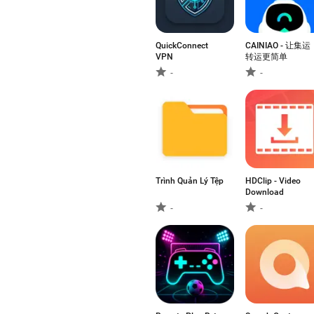
QuickConnect
CAINIAO - 让集运
VPN
转运更简单
-
-
Trình Quản Lý Tệp
HDClip - Video
Download
-
-