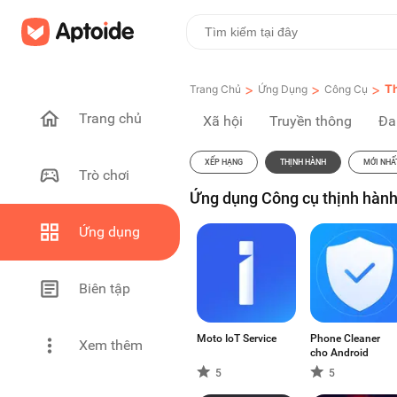
>
>
>
T
Trang Chủ
Ứng Dụng
Công Cụ
Trang chủ
Xã hội
Truyền thông
Đa
XẾP HẠNG
THỊNH HÀNH
MỚI NHẤ
Trò chơi
Ứng dụng Công cụ thịnh hành
Ứng dụng
Biên tập
Moto IoT Service
Phone Cleaner
Xem thêm
cho Android
5
5