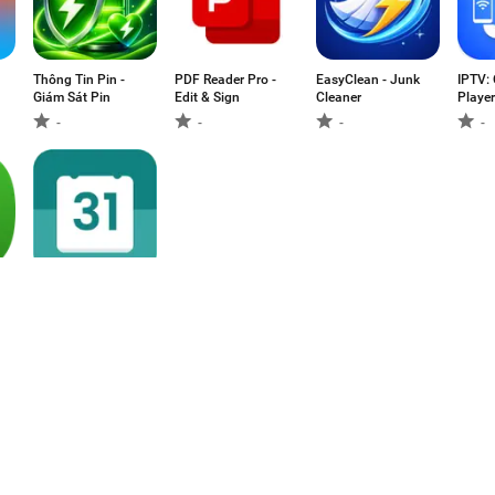
Thông Tin Pin -
PDF Reader Pro -
EasyClean - Junk
IPTV: 
Giám Sát Pin
Edit & Sign
Cleaner
Player
-
-
-
-
Calendar 2026
-
1
2
3
4
5