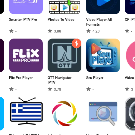
r
Smarter IPTV Pro
Photos To Video
Video Player All
XP IP
Formats
-
3.88
4.29
-
Flix Pro Player
OTT Navigator
Seu Player
Video
IPTV
-
3.78
-
3