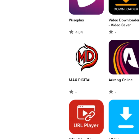
Wiseplay
Video Downloade
- Video Saver
4.04
-
MAX DIGITAL
Arirang Online
-
-