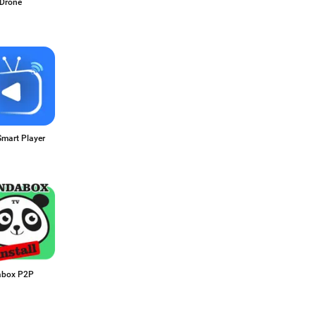
 Drone
Smart Player
abox P2P