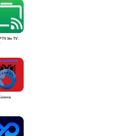
PTV lên TV:
r
Kosova