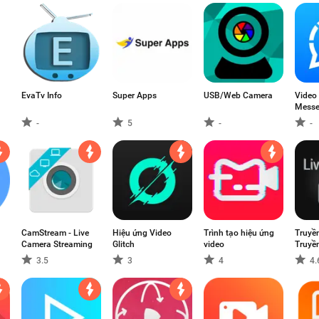
EvaTv Info
Super Apps
USB/Web Camera
Video 
Messe
-
5
-
-
CamStream - Live
Hiệu ứng Video
Trình tạo hiệu ứng
Truyền trực tiế
Camera Streaming
Glitch
video
Truyền
tuyến
3.5
3
4
4.