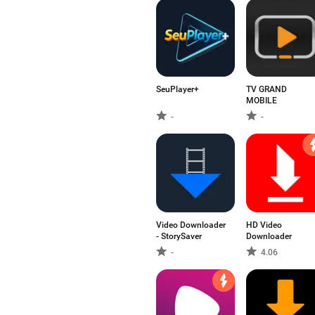
SeuPlayer+
TV GRAND
MOBILE
-
-
Video Downloader
HD Video
- StorySaver
Downloader
-
4.06