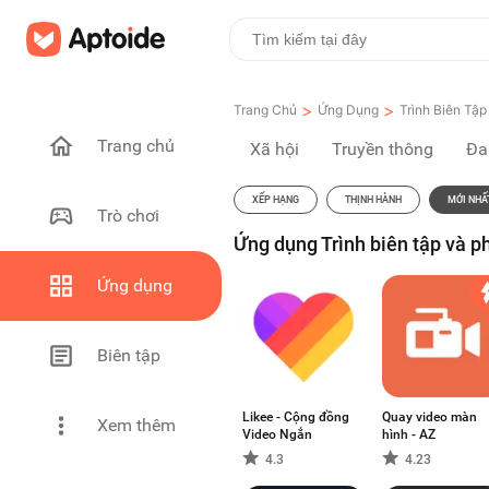
>
>
Trang Chủ
Ứng Dụng
Trình Biên Tập
Trang chủ
Xã hội
Truyền thông
Đa
XẾP HẠNG
THỊNH HÀNH
MỚI NHẤ
Trò chơi
Ứng dụng Trình biên tập và p
Ứng dụng
Biên tập
Likee - Cộng đồng
Quay video màn
Xem thêm
Video Ngắn
hình - AZ
4.3
4.23