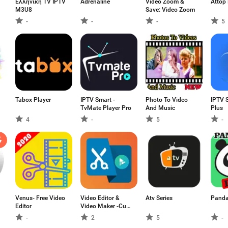
Ελληνική TV IPTV
Adrenaline
Video Zoom &
Attop
M3U8
Save: Video Zoom
-
-
-
5
Tabox Player
IPTV Smart -
Photo To Video
IPTV 
TvMate Player Pro
And Music
Plus
4
-
5
-
Venus- Free Video
Video Editor &
Atv Series
Pand
Editor
Video Maker -Cut
Videos,Trim audio
-
2
5
-