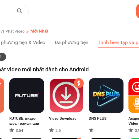
>
Mới Nhất
 Và Phát Video
 phương tiện & Video
Đa phương tiện
Trình biên tập và p
T
hát video mới nhất dành cho Android
RUTUBE: видео,
Video Download
DNS PLUS
Acape
шоу, трансляции
Video
3.54
2.5
-
3.