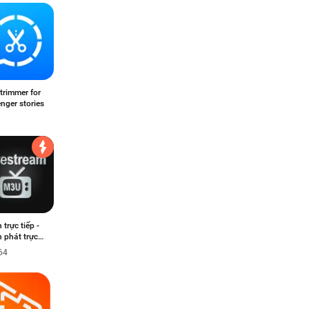
trimmer for
nger stories
p -
 phát trực
 IPU M3U
64