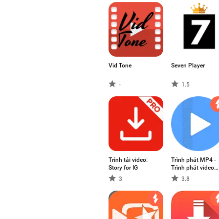
Vid Tone
Seven Player
-
1.5
Trình tải video:
Trình phát MP4 -
Story for IG
Trình phát video
HD, Video Player
3
3.8