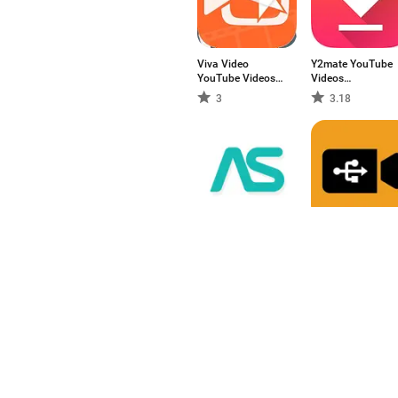
Viva Video
Y2mate YouTube
YouTube Videos
Videos
Downloader
Downloader
3
3.18
AirScreen - AirPlay
USB Camera
& Cast
3.5
4.43