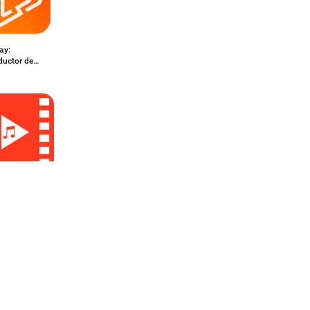
ay:
ductor de
 To Audio
rter Mp3