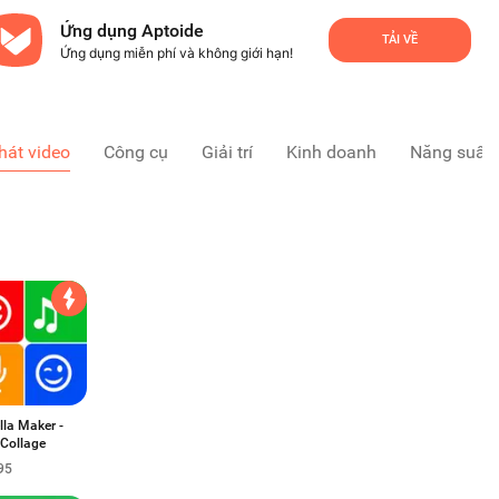
Ứng dụng Aptoide
TẢI VỀ
Ứng dụng miễn phí và không giới hạn!
hát video
Công cụ
Giải trí
Kinh doanh
Năng suất
lla Maker -
 Collage
95