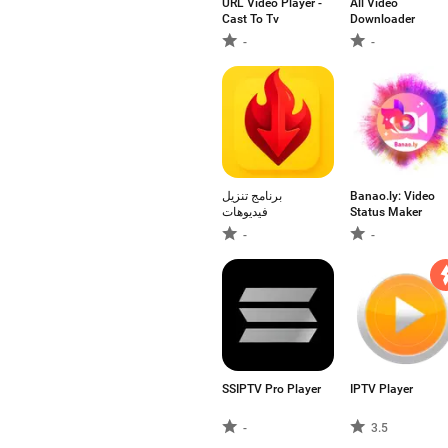
URL Video Player -
All Video
Cast To Tv
Downloader
-
-
برنامج تنزيل
Banao.ly: Video
فيديوهات
Status Maker
-
-
SSIPTV Pro Player
IPTV Player
-
3.5