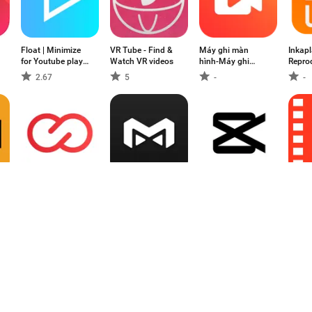
Float | Minimize
VR Tube - Find &
Máy ghi màn
Inkapl
for Youtube play
Watch VR videos
hình-Máy ghi
Repro
in background
video
Video
2.67
5
-
-
Boomerit:
Medal - Gaming
CapCut - Video
Video
Boomerang Video
Clips
Editor
Conve
Loop
-
5
4.13
5