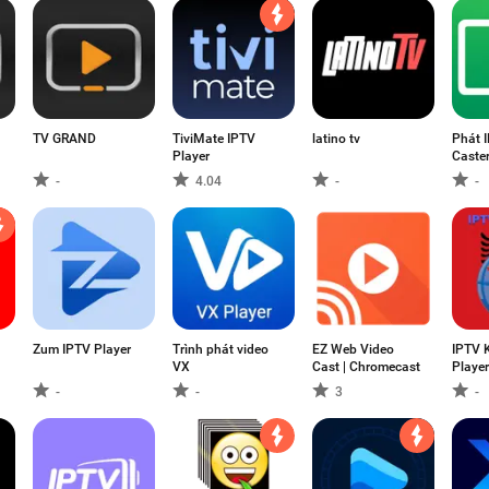
TV GRAND
TiviMate IPTV
latino tv
Phát I
Player
Caste
-
4.04
-
-
Zum IPTV Player
Trình phát video
EZ Web Video
IPTV 
VX
Cast | Chromecast
Player
-
-
3
-