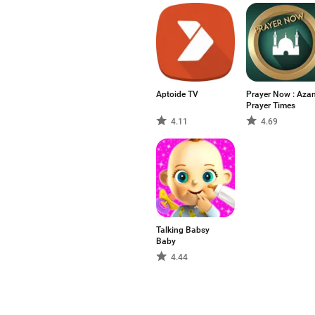
Aptoide TV
Prayer Now : Aza
Prayer Times
4.11
4.69
Talking Babsy
Baby
4.44