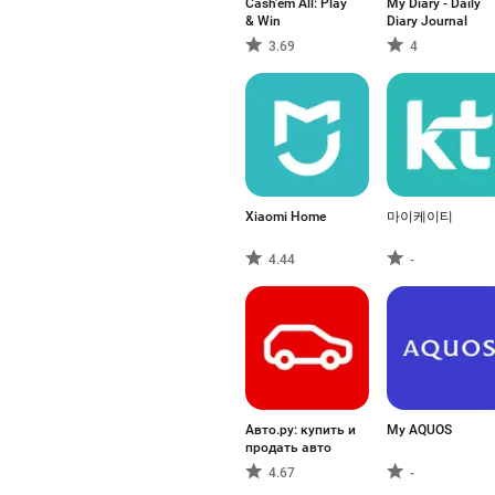
Cash’em All: Play
My Diary - Daily
& Win
Diary Journal
3.69
4
Xiaomi Home
마이케이티
4.44
-
Авто.ру: купить и
My AQUOS
продать авто
4.67
-