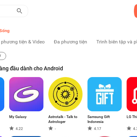
 Sống
 phương tiện & Video
Đa phương tiện
Trình biên tập và p
T
àng đầu dành cho Android
My Galaxy
Astrotalk - Talk to
Samsung Gift
LG Th
Astrologer
Indonesia
4.22
-
4.17
4.