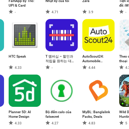
FamApp by Trio:
Nhật ký của tôi
Zara
Tiện 
UPI & Card
đề: iW
-
4.71
3.9
-
HTC Speak
T 멤버십 – 할인과
AutoScout24:
Theo d
적립을 원하는 대
Automobile
thoại
로, 맞춤형 혜택
market
4.33
-
4.44
4.
Planner 5D: AI
Bộ đếm calo của
MyBL: Banglalink
Wild 
Home Design
fatsecret
Packs, Deals
Hunti
Game
4.33
4.27
4.83
5