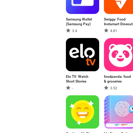
Samsung Wallet
Swiggy: Food
(Samsung Pay)
Instamart Dineout
3.4
4.81
Elo TV: Watch
foodpanda: food
Short Stories
& groceries
-
3.52