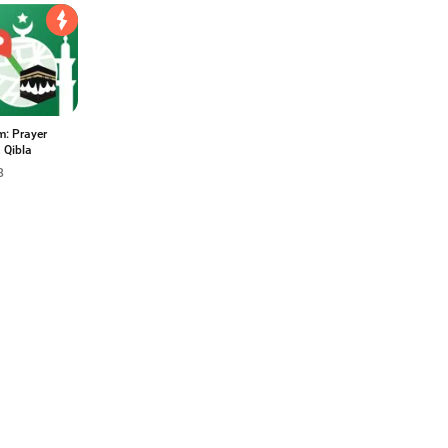
m: Prayer
 Qibla
8