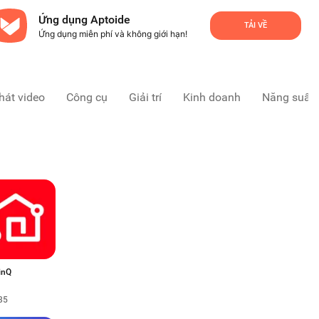
Ứng dụng Aptoide
TẢI VỀ
Ứng dụng miễn phí và không giới hạn!
hát video
Công cụ
Giải trí
Kinh doanh
Năng suất
inQ
35