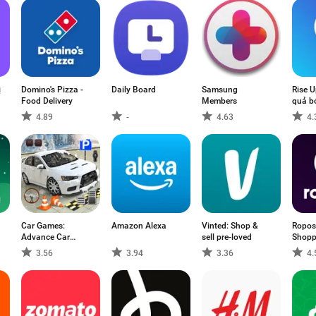
ị
Domino's Pizza -
Daily Board
Samsung
Rise U
Food Delivery
Members
quả b
4.89
-
4.63
4.
Car Games:
Amazon Alexa
Vinted: Shop &
Ropos
Advance Car
sell pre-loved
Shopp
Parking
3.56
3.94
3.36
4.