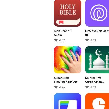
Kinh Thánh +
Life360: Chia sẽ v
Audio
trí
4.52
4.63
Super Slime
Muslim Pro:
Simulator: DIY Art
Quran Athan
Prayer
4.26
4.69