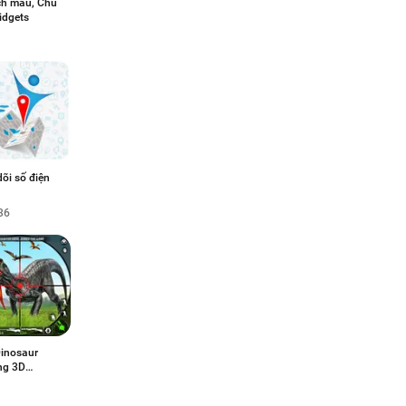
ích màu, Chủ
idgets
õi số điện
36
Dinosaur
ng 3D
s