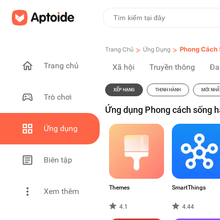
>
>
Phong Cách
Trang Chủ
Ứng Dụng
Trang chủ
Xã hội
Truyền thông
Đa
XẾP HẠNG
THỊNH HÀNH
MỚI NHẤ
Trò chơi
Ứng dụng Phong cách sống h
Ứng dụng
Biên tập
Themes
SmartThings
Xem thêm
4.1
4.44