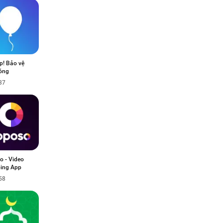
p! Bảo vệ
óng
37
o - Video
ing App
58