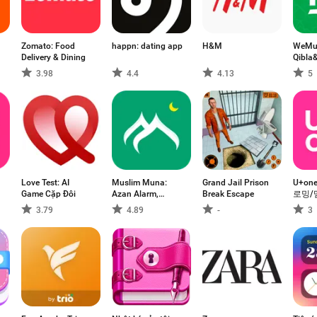
Zomato: Food
happn: dating app
H&M
WeMus
Delivery & Dining
Qibla
3.98
4.4
4.13
5
Love Test: AI
Muslim Muna:
Grand Jail Prison
U+on
Game Cặp Đôi
Azan Alarm,
Break Escape
로밍/
Quran
3.79
4.89
-
3