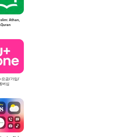
lim: Athan,
&Quran
e-요금/가입/
멤버십