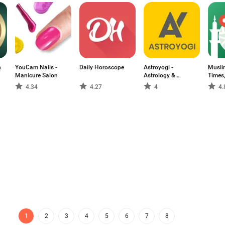
n
YouCam Nails -
Daily Horoscope
Astroyogi -
Musli
Manicure Salon
Astrology &
Times,
Kundli
4.34
4.27
4
4.
1
2
3
4
5
6
7
8