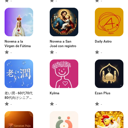
-
-
-
Novena a la
Novena a San
Daily Astro
Virgen de Fátima
José con registro
-
-
-
老い潤 - 60代70代
Kylma
Ezan Plus
80代向けシニア専
用アプリ
-
-
-