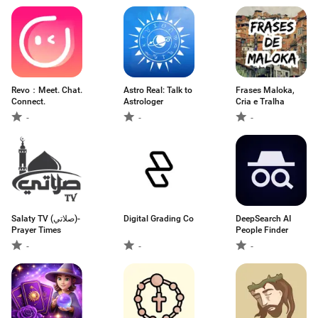
Revo：Meet. Chat.
Astro Real: Talk to
Frases Maloka,
Connect.
Astrologer
Cria e Tralha
-
-
-
Salaty TV (صلاتي)-
Digital Grading Co
DeepSearch AI
Prayer Times
People Finder
-
-
-