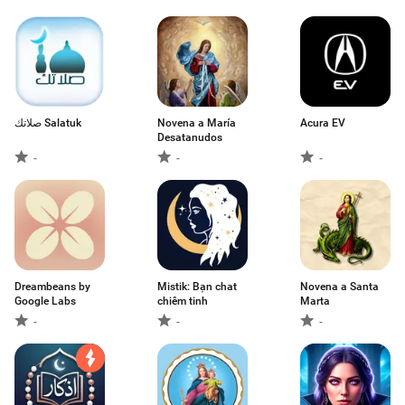
صلاتك Salatuk
Novena a María
Acura EV
Desatanudos
-
-
-
Dreambeans by
Mistik: Bạn chat
Novena a Santa
Google Labs
chiêm tinh
Marta
-
-
-