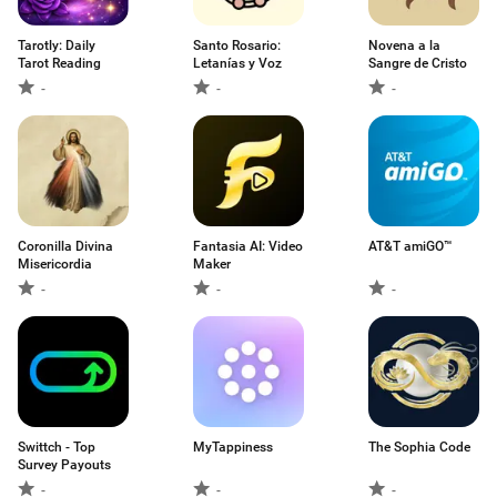
Tarotly: Daily
Santo Rosario:
Novena a la
Tarot Reading
Letanías y Voz
Sangre de Cristo
-
-
-
Coronilla Divina
Fantasia AI: Video
AT&T amiGO™
Misericordia
Maker
-
-
-
Swittch - Top
MyTappiness
The Sophia Code
Survey Payouts
-
-
-