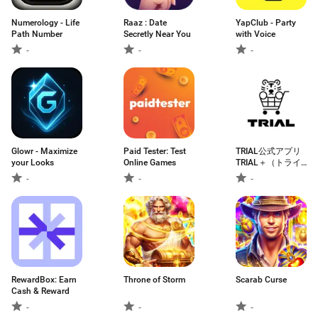
Numerology - Life
Raaz : Date
YapClub - Party
Path Number
Secretly Near You
with Voice
-
-
-
Glowr - Maximize
Paid Tester: Test
TRIAL公式アプリ
your Looks
Online Games
TRIAL＋（トライ
アルプラス）
-
-
-
RewardBox: Earn
Throne of Storm
Scarab Curse
Cash & Reward
-
-
-