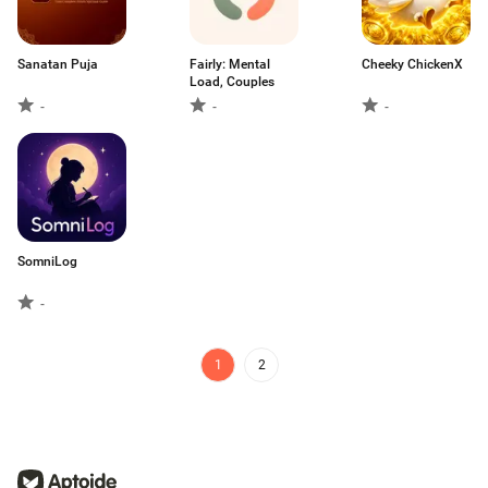
Sanatan Puja
Fairly: Mental
Cheeky ChickenX
Load, Couples
-
-
-
SomniLog
-
1
2